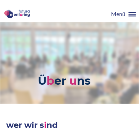
Menü
Ü
b
er
u
ns
w
e
r wir s
i
nd